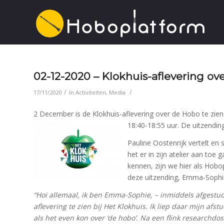
02-12-2020 – Klokhuis-aflevering ov
/
/
17/11/2020
in
Activiteiten
,
Media
2 December is de Klokhuis-aflevering over de Hobo te zie
18:40-18:55 uur. De uitzending
Pauline Oostenrijk vertelt en 
het er in zijn atelier aan toe
kennen, zijn we hier als Hobo
deze uitzending, Emma-Sophi
“Hoi allemaal, ik ben Emma-Sophie, – inmiddels afgestude
aflevering te zien bij Het Klokhuis. Ik liep daar mijn af
als het even kon over ‘de hobo’. Na een flink researchdo
s