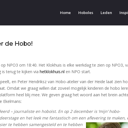
Home
Hoboles
Leden
Inspi
er de Hobo!
n op NPO3 om 18:40. Het Klokhuis is elke werkdag te zien op NPO3, v
 is terug te kijken via
hetklokhuis.nl
en NPO start.
speelt, en Peter Hendriksz van Hobo-atelier van der Heide laat zien h
 gaat. Omdat we graag willen dat zoveel mogelijk kinderen de hobo ler
platform heel blij mee. We geven graag het woord aan het brein acht
e Ekelmans:
erd – journaliste en hoboïst. En op 2 december is ‘mijn’ hobo-
studeerstage en het leek me fantastisch om een aflevering te maken, 
sier te hebben samengesteld
en te hebben