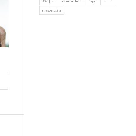
308 | 2 hobo’s en althobo
fagot
hobo
masterclass