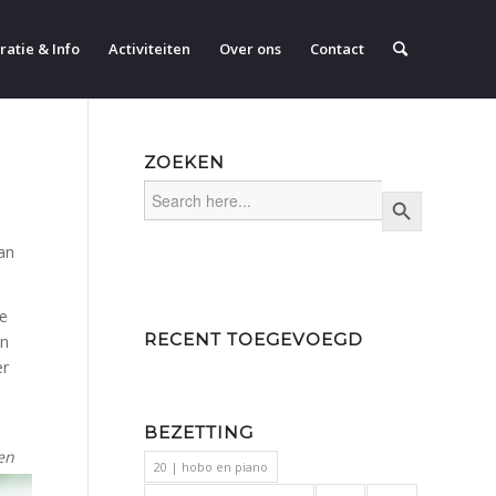
ratie & Info
Activiteiten
Over ons
Contact
ZOEKEN
Search
Search Button
for:
an
oe
RECENT TOEGEVOEGD
en
er
BEZETTING
en
20 | hobo en piano