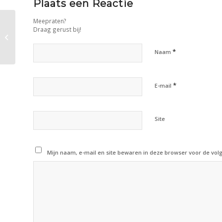
Plaats een Reactie
Meepraten?
Draag gerust bij!
19-11-2020 – Telemann & Tape –
solo hobo programma
*
Naam
*
E-mail
Site
Mijn naam, e-mail en site bewaren in deze browser voor de volg