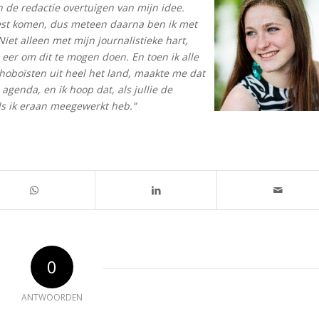
n de redactie overtuigen van mijn idee.
oest komen, dus meteen daarna ben ik met
iet alleen met mijn journalistieke hart,
 eer om dit te mogen doen. En toen ik alle
hoboïsten uit heel het land, maakte me dat
 agenda, en ik hoop dat, als jullie de
 als ik eraan meegewerkt heb.”
0
ANTWOORDEN